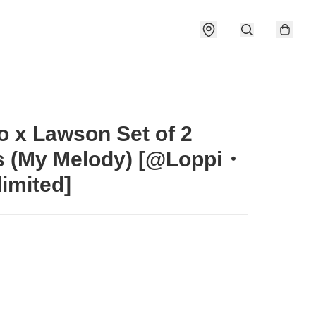
o x Lawson Set of 2
s (My Melody) [@Loppi・
imited]