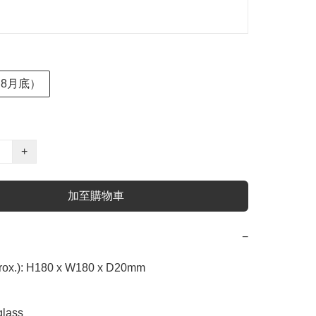
約8月底）
+
加至購物車
−
rox.): H180 x W180 x D20mm

lass
