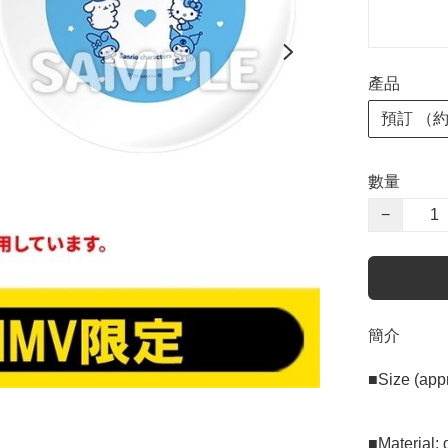
產品
預訂 （
數量
−
簡介
■Size (app
■Material: g