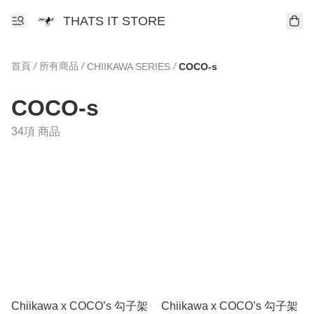
THATS IT STORE
首頁
/
所有商品
/
/
CHIIKAWA SERIES
COCO-s
COCO-s
34項 商品
Chiikawa x COCO’s 勾子架
Chiikawa x COCO’s 勾子架