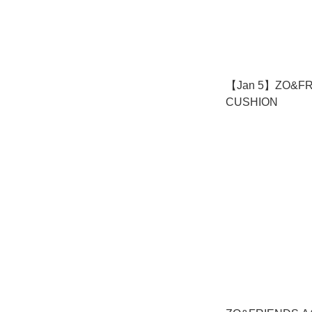
【Jan 5】ZO&FR
CUSHION