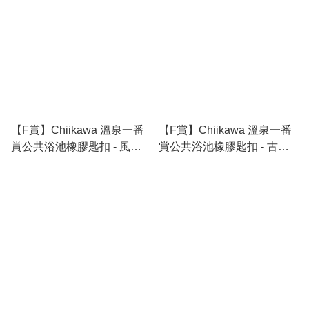
【F賞】Chiikawa 溫泉一番
【F賞】Chiikawa 溫泉一番
賞公共浴池橡膠匙扣 - 風獅 x
賞公共浴池橡膠匙扣 - 古本
栗子饅頭
屋x飛鼠