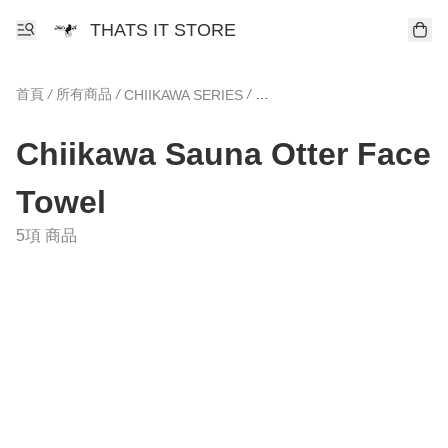
THATS IT STORE
首頁
/
所有商品
/
/
CHIIKAWA SERIES
Chiikawa Sauna Otte
Chiikawa Sauna Otter Face
Towel
5項 商品