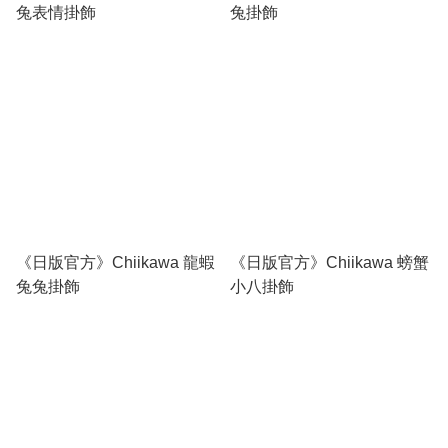
兔表情掛飾
兔掛飾
《日版官方》Chiikawa 龍蝦
《日版官方》Chiikawa 螃蟹
兔兔掛飾
小八掛飾