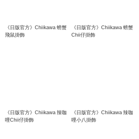
《日版官方》Chiikawa 螃蟹
《日版官方》Chiikawa 螃蟹
飛鼠掛飾
Chii仔掛飾
《日版官方》Chiikawa 辣咖
《日版官方》Chiikawa 辣咖
哩Chii仔掛飾
哩小八掛飾