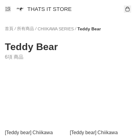
THATS IT STORE
首頁
/
所有商品
/
/
CHIIKAWA SERIES
Teddy Bear
Teddy Bear
6項 商品
[Teddy bear] Chiikawa
[Teddy bear] Chiikawa