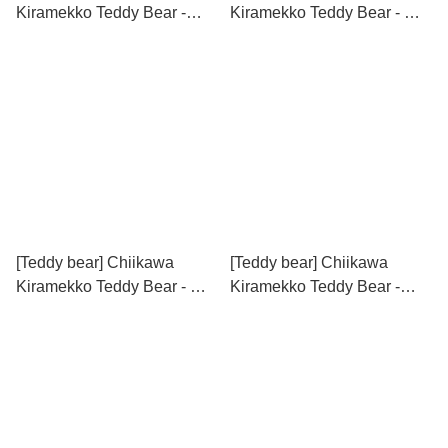
Kiramekko Teddy Bear -
Kiramekko Teddy Bear - 栗
Rakko
子饅頭
[Teddy bear] Chiikawa
[Teddy bear] Chiikawa
Kiramekko Teddy Bear - 飛
Kiramekko Teddy Bear -
鼠
Chii仔