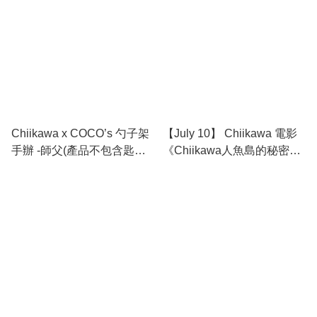
Chiikawa x COCO’s 勺子架
【July 10】 Chiikawa 電影
手辦 -師父(產品不包含匙
《Chiikawa人魚島的秘密》
羹）
掛飾 - 師父