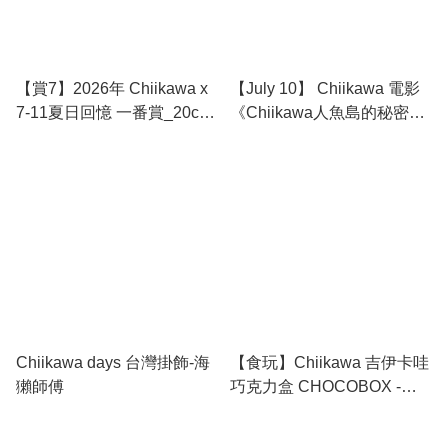
【賞7】2026年 Chiikawa x
【July 10】 Chiikawa 電影
7-11夏日回憶 一番賞_20cm
《Chiikawa人魚島的秘密》
公仔-海獺師父
搖頭鑰匙扣- 師傅
Chiikawa days 台灣掛飾-海
【食玩】Chiikawa 吉伊卡哇
獺師傅
巧克力盒 CHOCOBOX -師
父 （只包括玩具，不包括食
品）