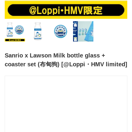
Sanrio x Lawson Milk bottle glass +
coaster set (布甸狗) [@Loppi・HMV limited]