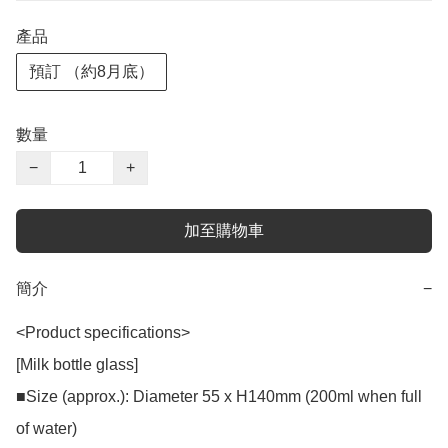
產品
預訂 （約8月底）
數量
−
+
加至購物車
簡介
−
<Product specifications>

[Milk bottle glass]

■Size (approx.): Diameter 55 x H140mm (200ml when full 
of water)
