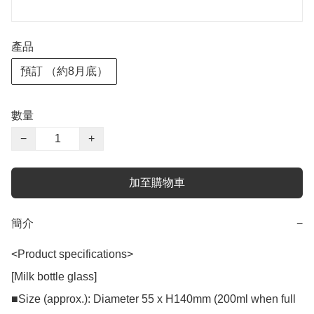
產品
預訂 （約8月底）
數量
−
+
加至購物車
簡介
−
<Product specifications>

[Milk bottle glass]

■Size (approx.): Diameter 55 x H140mm (200ml when full 