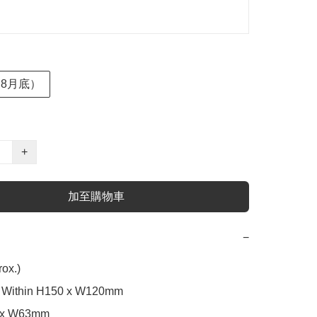
約8月底）
+
加至購物車
−
ox.)

 Within H150 x W120mm

 x W63mm
