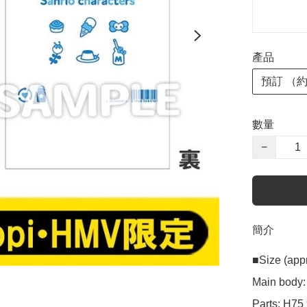
產品
預訂 （
數量
−
簡介
■Size (appr
Main body:
Parts: H75