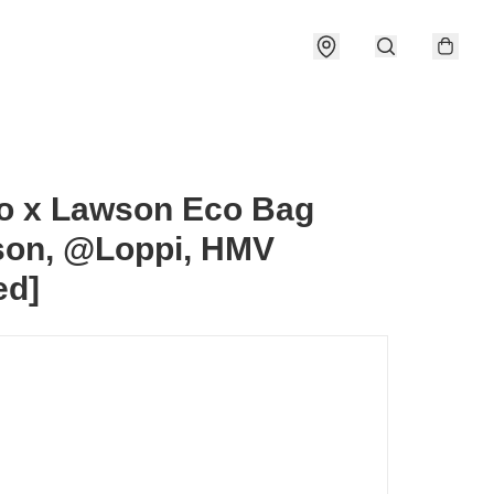
o x Lawson Eco Bag
son, @Loppi, HMV
ed]