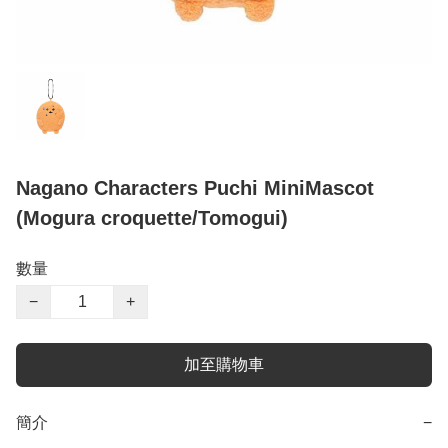
Nagano Characters Puchi MiniMascot
(Mogura croquette/Tomogui)
數量
−
+
加至購物車
簡介
−