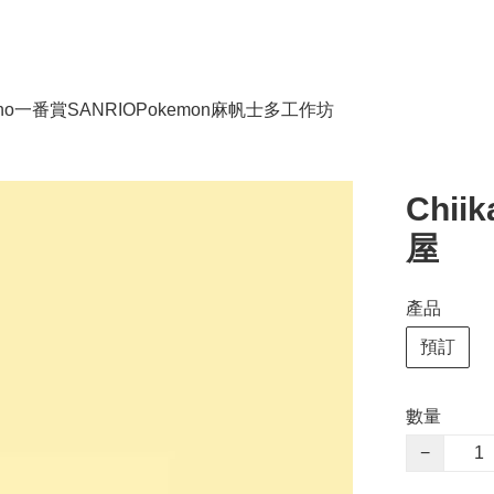
no
一番賞
SANRIO
Pokemon
麻帆士多工作坊
Chi
屋
產品
預訂
數量
−