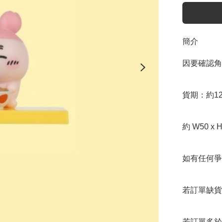
簡介
因要確認角
貨期：約12
約 W50 x H
如有任何爭
若訂單缺貨
若訂單多於