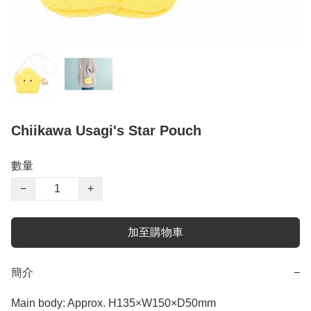
Chiikawa Usagi's Star Pouch
數量
−
+
加至購物車
簡介
−
Main body: Approx. H135×W150×D50mm
