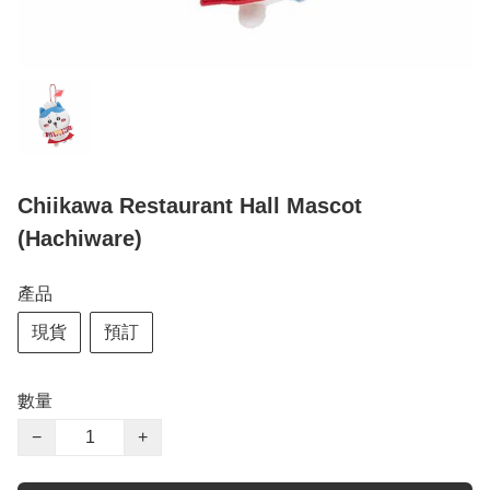
Chiikawa Restaurant Hall Mascot
(Hachiware)
產品
現貨
預訂
數量
−
+