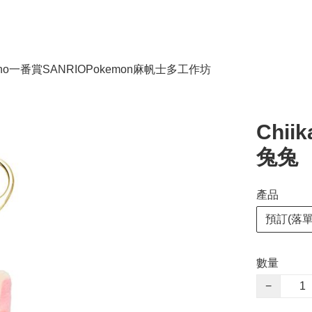
no
一番賞
SANRIO
Pokemon
麻帆士多工作坊
Chii
兔兔
產品
預訂(落單
數量
−