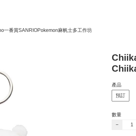
no
一番賞
SANRIO
Pokemon
麻帆士多工作坊
Chii
Chii
產品
預訂
數量
−