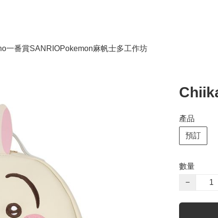
no
一番賞
SANRIO
Pokemon
麻帆士多工作坊
Chii
產品
預訂
數量
−