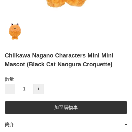
Chiikawa Nagano Characters Mini Mini
Mascot (Black Cat Naogura Croquette)
數量
−
+
加至購物車
簡介
−