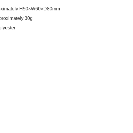
roximately H50×W60×D80mm

proximately 30g

olyester