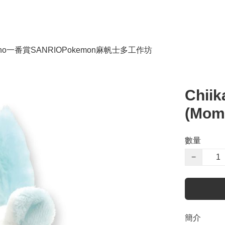
no
一番賞
SANRIO
Pokemon
麻帆士多工作坊
Chiik
(Mom
數量
−
簡介