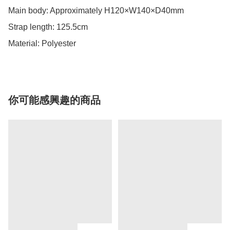
Main body: Approximately H120×W140×D40mm

Strap length: 125.5cm

Material: Polyester
你可能感興趣的商品