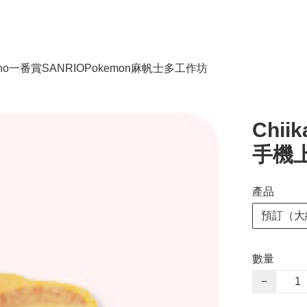
no
一番賞
SANRIO
Pokemon
麻帆士多工作坊
Chi
手機上
產品
預訂（大
數量
−