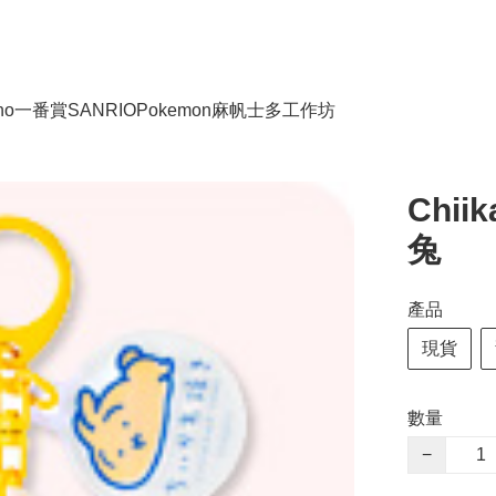
no
一番賞
SANRIO
Pokemon
麻帆士多工作坊
Chi
兔
產品
現貨
數量
−