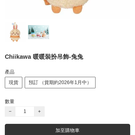
Chiikawa 暖暖裝扮吊飾-兔兔
產品
現貨
預訂 （貨期約2026年1月中）
數量
−
+
加至購物車