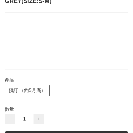
GREY(SIZE:S-M)
產品
預訂 （約5月底）
數量
−
+