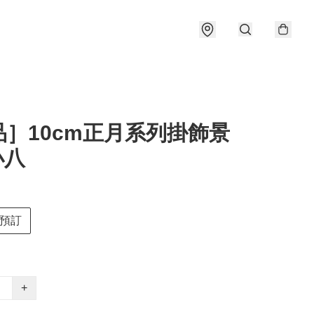
品］10cm正月系列掛飾景
小八
預訂
+