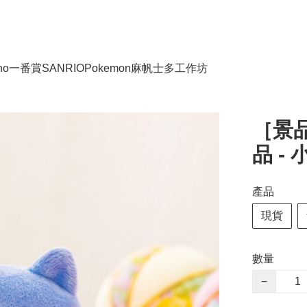
no
一番賞
SANRIO
Pokemon
麻帆士多工作坊
［景
品 - 
產品
現貨
數量
−