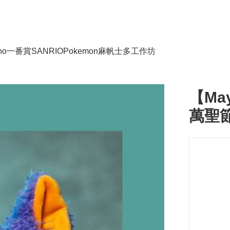
no
一番賞
SANRIO
Pokemon
麻帆士多工作坊
【Ma
萬聖節