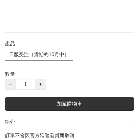
產品
日版受注（貨期約10月中）
數量
−
+
加至購物車
簡介
−
訂單不會因官方延遲發貨而取消
