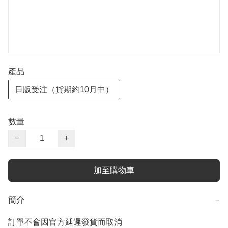
產品
日版受注（貨期約10月中）
數量
−
+
加至購物車
簡介
−
訂單不會因官方延遲發貨而取消
