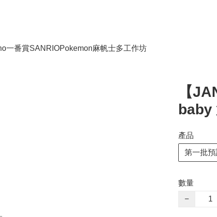
no
一番賞
SANRIO
Pokemon
麻帆士多工作坊
【JA
bab
產品
第一批預
數量
−