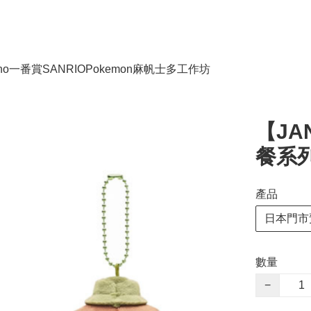
no
一番賞
SANRIO
Pokemon
麻帆士多工作坊
【JAN
餐系列
產品
日本門市
數量
−