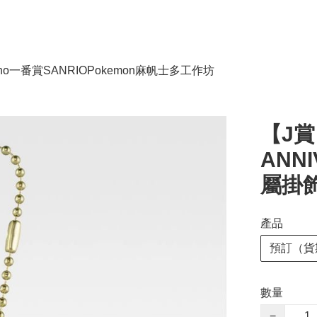
no
一番賞
SANRIO
Pokemon
麻帆士多工作坊
【J賞】
ANNI
屬掛飾 
產品
預訂（貨
數量
−