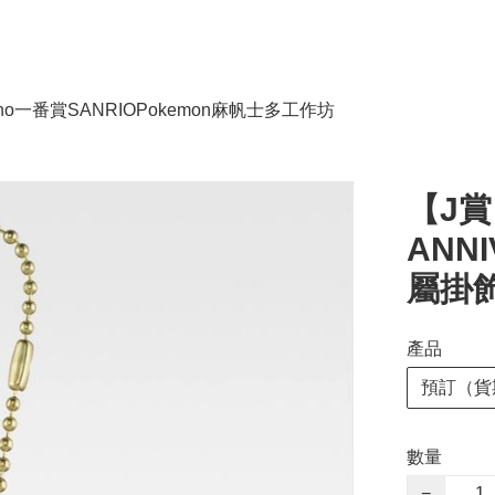
no
一番賞
SANRIO
Pokemon
麻帆士多工作坊
【J賞】
ANNI
屬掛飾 
產品
預訂（貨
數量
−