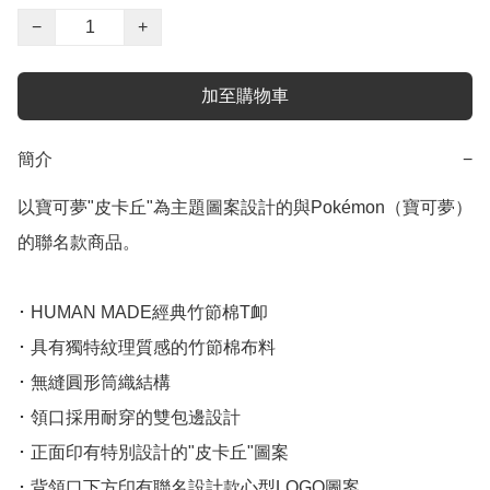
−
+
加至購物車
簡介
−
以寶可夢"皮卡丘"為主題圖案設計的與Pokémon（寶可夢）
的聯名款商品。

･ HUMAN MADE經典竹節棉T卹

･ 具有獨特紋理質感的竹節棉布料

･ 無縫圓形筒織結構

･ 領口採用耐穿的雙包邊設計

･ 正面印有特別設計的"皮卡丘"圖案

･ 背領口下方印有聯名設計款心型LOGO圖案
