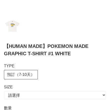
【HUMAN MADE】POKEMON MADE
GRAPHIC T-SHIRT #1 WHITE
TYPE
預訂（7-10天）
SIZE
數量