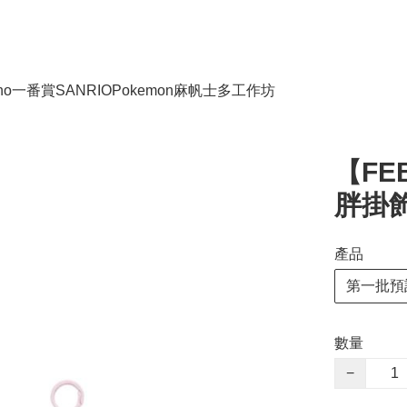
no
一番賞
SANRIO
Pokemon
麻帆士多工作坊
【FE
胖掛飾 
產品
第一批預
數量
−