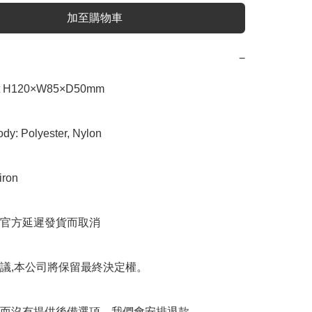
加至購物車
−
ut H120×W85×D50mm

ody: Polyester, Nylon

iron

官方延遲發貨而取消

議,本公司將保留最終決定權。

而沒有提供後備選項，我們會安排退款。
