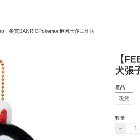
no
一番賞
SANRIO
Pokemon
麻帆士多工作坊
【FE
犬張子
產品
現貨
數量
−