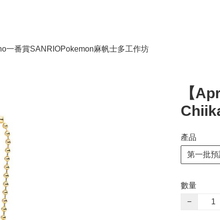
no
一番賞
SANRIO
Pokemon
麻帆士多工作坊
【Ap
Chii
產品
第一批預
數量
−