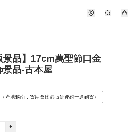
版景品】17cm萬聖節口金
飾景品-古本屋
 （產地越南，貨期會比港版延遲約一週到貨）
+