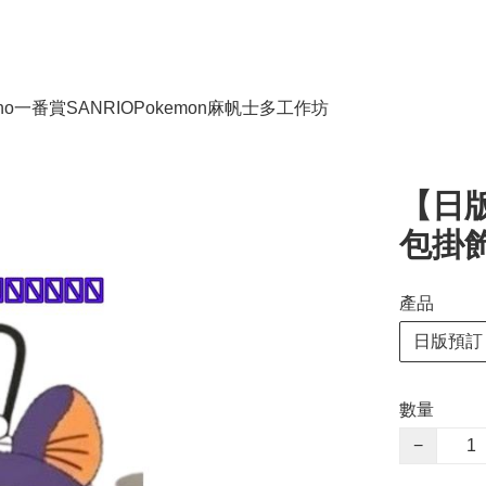
no
一番賞
SANRIO
Pokemon
麻帆士多工作坊
【日
包掛
產品
日版預訂
數量
−