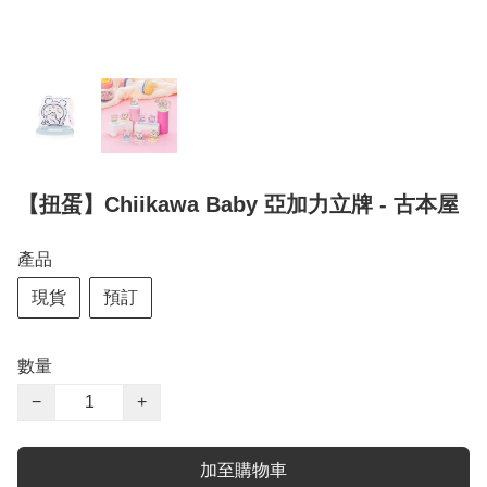
【扭蛋】Chiikawa Baby 亞加力立牌 - 古本屋
產品
現貨
預訂
數量
−
+
加至購物車