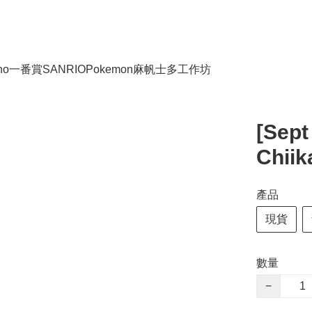
no
一番賞
SANRIO
Pokemon
麻帆士多工作坊
[Sept
Chii
產品
現貨
數量
−