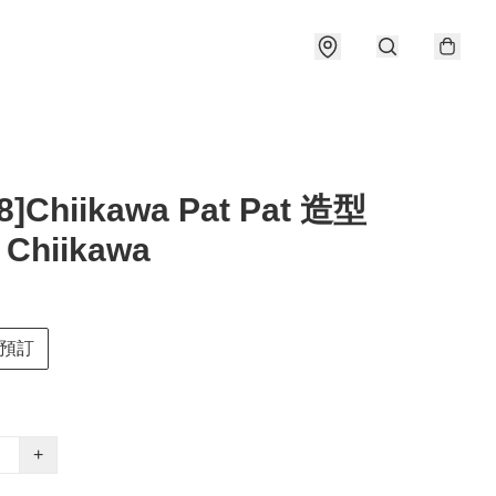
8]Chiikawa Pat Pat 造型
 Chiikawa
預訂
+