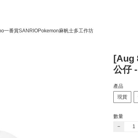
no
一番賞
SANRIO
Pokemon
麻帆士多工作坊
[Aug 
公仔 -
產品
現貨
數量
−