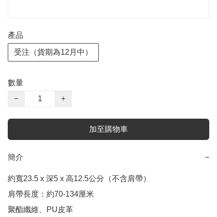
產品
受注（貨期為12月中）
數量
−
+
加至購物車
簡介
−
約寬23.5 x 深5 x 高12.5公分（不含肩帶）

肩帶長度：約70-134厘米

聚酯纖維、PU皮革
