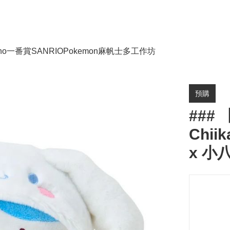
no
一番賞
SANRIO
Pokemon
麻帆士多工作坊
預購
### 
Chii
x 小