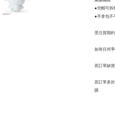
●兜帽可拆卸
●手拿包不
受注貨期約2
如有任何爭
若訂單缺貨
若訂單多於