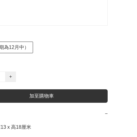
期為12月中）
+
加至購物車
−
13 x 高18厘米
