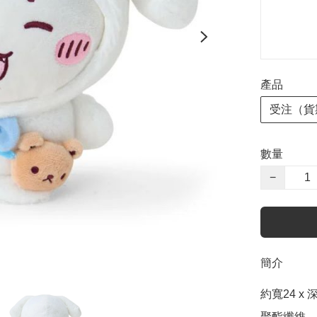
產品
受注（貨
數量
−
簡介
約寬24 x 深
聚酯纖維
