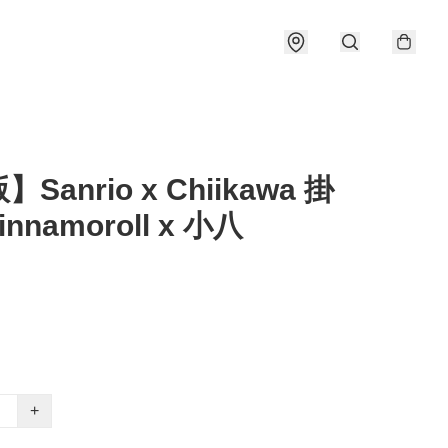
Sanrio x Chiikawa 掛
Cinnamoroll x 小八
+