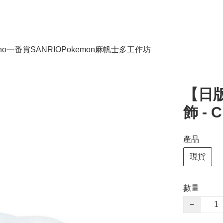
no
一番賞
SANRIO
Pokemon
麻帆士多工作坊
【日版】
飾 - 
產品
現貨
數量
−