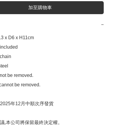
加至購物車
−
3 x D6 x H11cm

included

chain

teel

ot be removed.

cannot be removed.

025年12月中順次序發貨

議,本公司將保留最終決定權。
