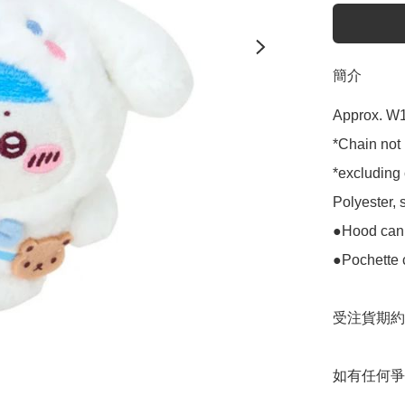
簡介
Approx. W1
*Chain not 
*excluding 
Polyester, s
●Hood cann
●Pochette 
受注貨期約2
如有任何爭