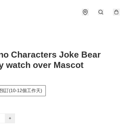
o Characters Joke Bear
y watch over Mascot
預訂(10-12個工作天)
+