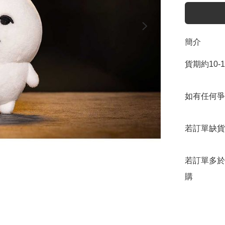
簡介
貨期約10-
如有任何爭
若訂單缺貨
若訂單多於