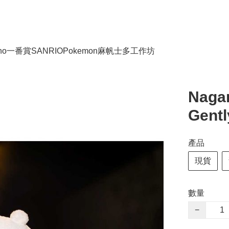
no
一番賞
SANRIO
Pokemon
麻帆士多工作坊
Nagan
Gentl
產品
現貨
數量
−