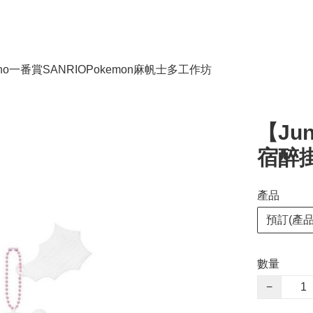
no
一番賞
SANRIO
Pokemon
麻帆士多工作坊
【Ju
宿醉掛
產品
預訂(產
數量
−