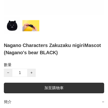
Nagano Characters Zakuzaku nigiriMascot
(Nagano's bear BLACK)
數量
−
+
加至購物車
簡介
−