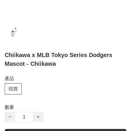
Chiikawa x MLB Tokyo Series Dodgers
Mascot - Chiikawa
產品
現貨
數量
−
+