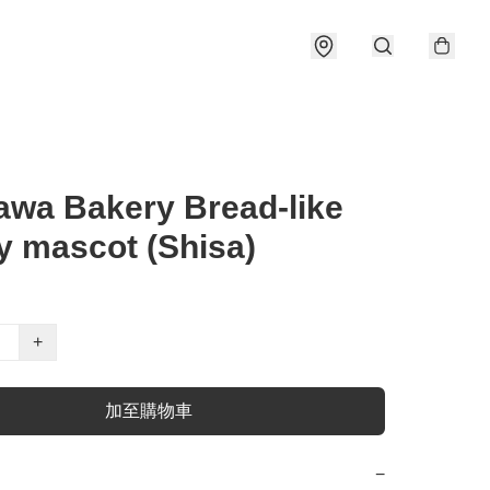
awa Bakery Bread-like
 mascot (Shisa)
+
加至購物車
−