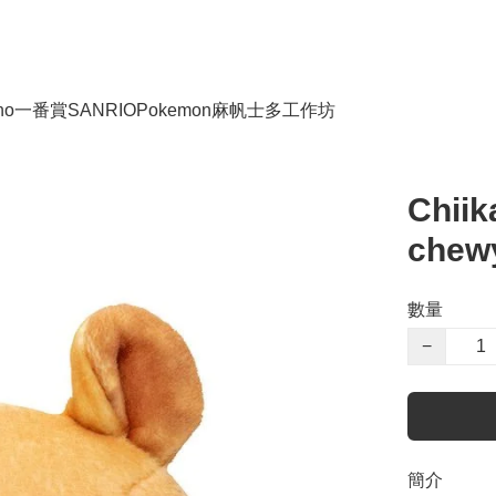
no
一番賞
SANRIO
Pokemon
麻帆士多工作坊
Chiik
chewy
數量
−
簡介