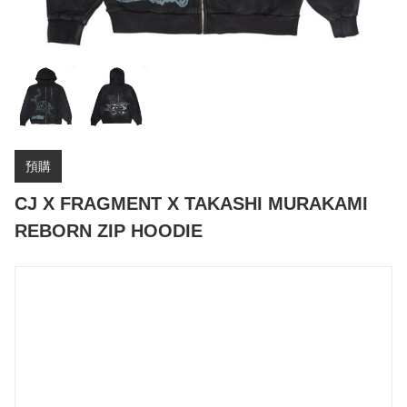
預購
CJ X FRAGMENT X TAKASHI MURAKAMI
REBORN ZIP HOODIE